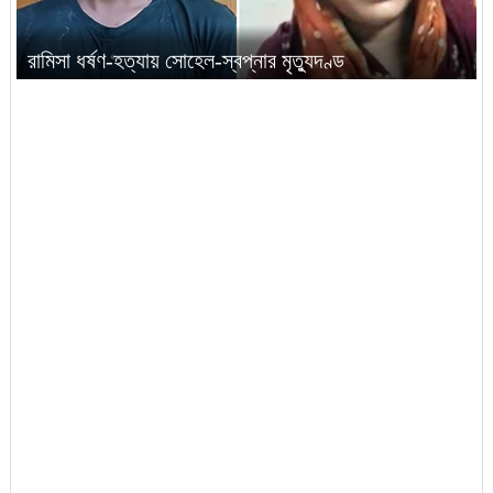
রামিসা ধর্ষণ-হত্যায় সোহেল-স্বপ্নার মৃত্যুদণ্ড