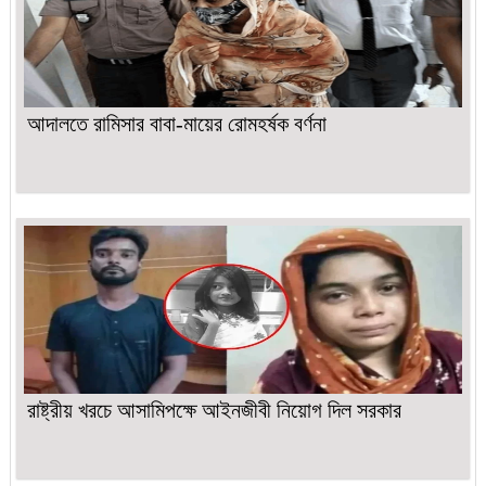
আদালতে রামিসার বাবা-মায়ের রোমহর্ষক বর্ণনা
রাষ্ট্রীয় খরচে আসামিপক্ষে আইনজীবী নিয়োগ দিল সরকার