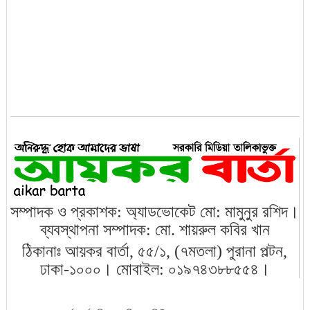
বিসিবির সভাপতি তামিম ইকবাল
রাজধানীতে গুলি করে ১৭ হাজার ডলার ছিনতা
ত্রয়োদশ জাতীয় সংসদের প্রথম বাজেট
অধিবেশন শুরু
রামিসা ধর্ষণ-হত্যায় সোহেল-স্বপ্নার
মৃত্যুদণ্ড
সম্পাদক ও প্রকাশক: অ্যাডভোকেট মো: মামুনুর রশিদ।
ব্যবস্থাপনা সম্পাদক: মো. শায়রুল কবির খান
ঠিকানাঃ আয়কর বার্তা, ৫৫/১, (৭মতলা) পুরানা পল্টন,
বরিশালে ৬ শতাধিক গাছের চারা রোপণ
ঢাকা-১০০০। মোবাইল: ০১৯৭৪৩৮৮৫৫৪।
ডেঙ্গু প্রতিরোধে মোবাইল কোর্ট পরিচালনা করা