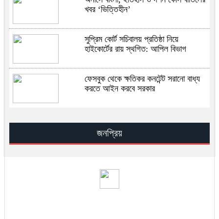
খবর ‘ভিত্তিহীন’
সুপ্রিম কোর্ট সচিবালয় প্রতিষ্ঠা নিয়ে
হাইকোর্টের রায় স্থগিত: আপিল বিভাগ
ফেসবুক থেকে ক্ষতিকর কনটেন্ট সরানো বাধ্য
করতে আইন করবে সরকার
ইসরায়েলের জ্বালানি স্থাপনায় হামলার দাবি
আইআরজিসির
জনপ্রিয়
মেঘনার পানি হবে ঢাকার ভরসা: মির্জা ফখরুল
ই-ভ্যাট রিটার্ন দাখিলের সময়সীমা বাড়িয়েছে
এনবিআর