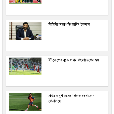
বিসিবির সভাপতি তামিম ইকবাল
ইউরোপের বুকে প্রথম বাংলাদেশের জয়
প্রথম অনুশীলনের ‘ঝলক দেখালেন’
রোনালদো