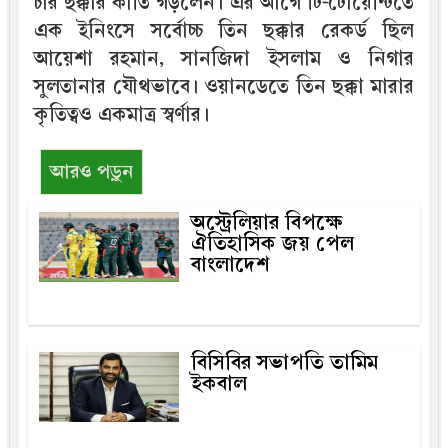
চার ছক্কার কীর্তি গড়লেন। এর আগে টি-টোয়েন্টিতে
এক ইনিংসে সর্বোচ্চ তিন ছক্কার রেকর্ড ছিল
আয়েশা রহমান, সানজিদা ইসলাম ও নিগার
সুলতানার যৌথভাবে। ওয়ানডেতে তিন ছক্কা মারার
কৃতিত্বও একমাত্র স্বর্ণার।
আরও পড়ুন
অস্ট্রেলিয়ার বিপক্ষে
ঐতিহাসিক জয় পেল
বাংলাদেশ
বিসিবির সভাপতি তামিম
ইকবাল