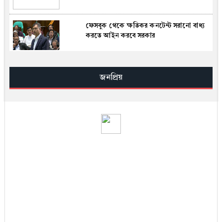
ফেসবুক থেকে ক্ষতিকর কনটেন্ট সরানো বাধ্য
করতে আইন করবে সরকার
ইসরায়েলের জ্বালানি স্থাপনায় হামলার দাবি
আইআরজিসির
জনপ্রিয়
মেঘনার পানি হবে ঢাকার ভরসা: মির্জা ফখরুল
ই-ভ্যাট রিটার্ন দাখিলের সময়সীমা বাড়িয়েছে
এনবিআর
বিসিবির সভাপতি তামিম ইকবাল