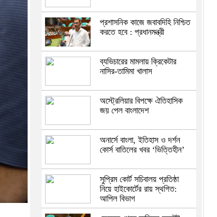
প্রশাসনিক কাজে জবাবদিহি নিশ্চিত
করতে হবে : প্রধানমন্ত্রী
ব্যভিচারের মামলায় ক্রিকেটার
নাসির-তামিমা খালাস
অস্ট্রেলিয়ার বিপক্ষে ঐতিহাসিক
জয় পেল বাংলাদেশ
অনার্সে বাংলা, ইতিহাস ও দর্শন
কোর্স বাতিলের খবর ‘ভিত্তিহীন’
সুপ্রিম কোর্ট সচিবালয় প্রতিষ্ঠা
নিয়ে হাইকোর্টের রায় স্থগিত:
আপিল বিভাগ