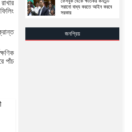
ফেসবুক থেকে ক্ষতিকর কনটেন্ট
 রাখার
সরানো বাধ্য করতে আইন করবে
 ফিলিং
সরকার
ইসরায়েলের জ্বালানি স্থাপনায়
হামলার দাবি আইআরজিসির
্রান্ত
জনপ্রিয়
মেঘনার পানি হবে ঢাকার ভরসা:
ক্ষণিক
মির্জা ফখরুল
ে পাঁচ
ই-ভ্যাট রিটার্ন দাখিলের সময়সীমা
বাড়িয়েছে এনবিআর
বিসিবির সভাপতি তামিম ইকবাল
ী
রাজধানীতে গুলি করে ১৭ হাজার
ডলার ছিনতা