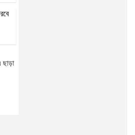
ত্রয়োদশ জাতীয় সংসদের প্রথম
করবে
বাজেট অধিবেশন শুরু
রামিসা ধর্ষণ-হত্যায় সোহেল-
স্বপ্নার মৃত্যুদণ্ড
বরিশালে ৬ শতাধিক গাছের চারা
এ ছাড়া
রোপণ
ডেঙ্গু প্রতিরোধে মোবাইল কোর্ট
পরিচালনা করা হবে: স্বাস্থ্য মন্ত্রী
ইউরোপের বুকে প্রথম বাংলাদেশের
জয়
২৫ কোটি বৃক্ষরোপণ নিয়ে বৈঠকে