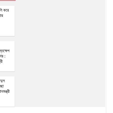
প্রধানমন্ত্রী
লি করে
ার
জলবায়ু সংকট মোকাবিলায়
চলচ্চিত্রের শক্তিকে কাজে
লাগানোর আহ্বান তথ্যমন্ত্রীর
্তক্ষেপ
ার :
্রী
দুল
্ছা
নমন্ত্রী