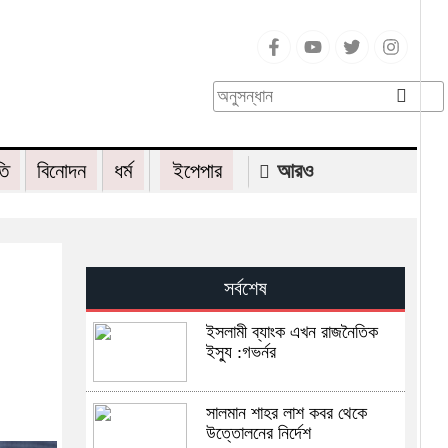
তি
বিনোদন
ধর্ম
ইপেপার
আরও
সর্বশেষ
ইসলামী ব্যাংক এখন রাজনৈতিক
ইস্যু :গভর্নর
সালমান শাহর লাশ কবর থেকে
উত্তোলনের নির্দেশ