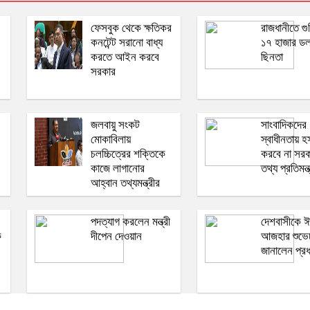
ফেসবুক থেকে ক্ষতিকর
রাজধানীতে গু
কনটেন্ট সরানো বাধ্য
১৭ হাজার ডল
করতে আইন করবে
ছিনতা
সরকার
জলবায়ু সংকট
সাংবাদিকদের
মোকাবিলায়
স্বাধীনতায় হস
চলচ্চিত্রের শক্তিকে
করবে না সরক
কাজে লাগানোর
তথ্য প্রতিমন্ত
আহ্বান তথ্যমন্ত্রীর
পদত্যাগ করলেন মন্ত্রী
দেশবাসীকে ঈ
ক
দীপেন দেওয়ান
আজহার শুভেচ
জানালেন প্রধা