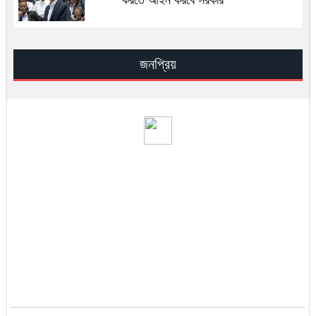
করতে আইন করবে সরকার
ইসরায়েলের জ্বালানি স্থাপনায় হামলার দাবি
আইআরজিসির
জনপ্রিয়
মেঘনার পানি হবে ঢাকার ভরসা: মির্জা ফখরুল
ই-ভ্যাট রিটার্ন দাখিলের সময়সীমা বাড়িয়েছে
এনবিআর
বিসিবির সভাপতি তামিম ইকবাল
রাজধানীতে গুলি করে ১৭ হাজার ডলার ছিনতা