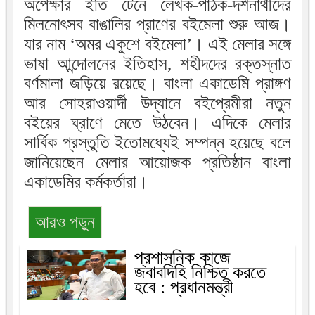
অপেক্ষার ইতি টেনে লেখক-পাঠক-দর্শনার্থীদের
মিলনোৎসব বাঙালির প্রাণের বইমেলা শুরু আজ।
যার নাম ‘অমর একুশে বইমেলা’। এই মেলার সঙ্গে
ভাষা আন্দোলনের ইতিহাস, শহীদদের রক্তস্নাত
বর্ণমালা জড়িয়ে রয়েছে। বাংলা একাডেমি প্রাঙ্গণ
আর সোহরাওয়ার্দী উদ্যানে বইপ্রেমীরা নতুন
বইয়ের ঘ্রাণে মেতে উঠবেন। এদিকে মেলার
সার্বিক প্রস্তুতি ইতোমধ্যেই সম্পন্ন হয়েছে বলে
জানিয়েছেন মেলার আয়োজক প্রতিষ্ঠান বাংলা
একাডেমির কর্মকর্তারা।
আরও পড়ুন
প্রশাসনিক কাজে
জবাবদিহি নিশ্চিত করতে
হবে : প্রধানমন্ত্রী