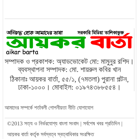
রাজধানীতে গুলি করে ১৭ হাজার ডলার ছিনতা
ত্রয়োদশ জাতীয় সংসদের প্রথম বাজেট
অধিবেশন শুরু
রামিসা ধর্ষণ-হত্যায় সোহেল-স্বপ্নার
মৃত্যুদণ্ড
সম্পাদক ও প্রকাশক: অ্যাডভোকেট মো: মামুনুর রশিদ।
ব্যবস্থাপনা সম্পাদক: মো. শায়রুল কবির খান
ঠিকানাঃ আয়কর বার্তা, ৫৫/১, (৭মতলা) পুরানা পল্টন,
বরিশালে ৬ শতাধিক গাছের চারা রোপণ
ঢাকা-১০০০। মোবাইল: ০১৯৭৪৩৮৮৫৫৪।
ডেঙ্গু প্রতিরোধে মোবাইল কোর্ট পরিচালনা করা
আমাদের সম্পর্কে
শর্তাবলী
গোপনীয়তা নীতি
যোগাযোগ
হবে: স্বাস্থ্য মন্ত্রী
©2013 সত্য ও নির্ভরযোগ্য বাংলা সংবাদ | সর্বশেষ খবর প্রতিদিন |
ইউরোপের বুকে প্রথম বাংলাদেশের জয়
আয়কর বার্তা কর্তৃক সর্বস্বত্ব স্বত্বাধিকার সংরক্ষিত