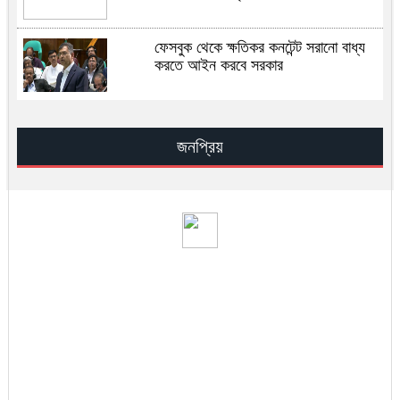
ফেসবুক থেকে ক্ষতিকর কনটেন্ট সরানো বাধ্য
করতে আইন করবে সরকার
ইসরায়েলের জ্বালানি স্থাপনায় হামলার দাবি
আইআরজিসির
জনপ্রিয়
মেঘনার পানি হবে ঢাকার ভরসা: মির্জা ফখরুল
ই-ভ্যাট রিটার্ন দাখিলের সময়সীমা বাড়িয়েছে
এনবিআর
বিসিবির সভাপতি তামিম ইকবাল