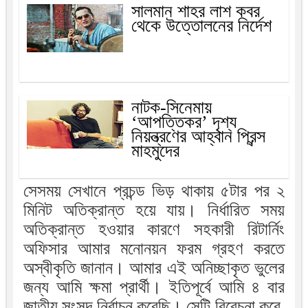
সালমান শাহর লাশ কবর
থেকে উত্তোলনের নির্দেশ
নাটক-সিনেমায়
‘আপত্তিকর’ দৃশ্য
নিয়ন্ত্রণের আহ্বান প্রিন্স
মাহমুদের
সেসময় সেখানে প্রচন্ড ভিড় থাকায় ৫টার পর ২
মিনিট অতিক্রান্ত হয়ে যায়। নির্ধারিত সময়
অতিক্রান্ত হওয়ার কারণে সহকারী রিটার্নিং
অফিসার আমার মনোনয়ন ফরম গ্রহণ করতে
অস্বীকৃতি জানান। আমার এই অনিচ্ছাকৃত ভুলের
জন্য আমি ক্ষমা প্রার্থী। ইতিপূর্বে আমি ৪ বার
জাতীয় সংসদ নির্বাচন করেছি। সেটি বিবেচনা করে,