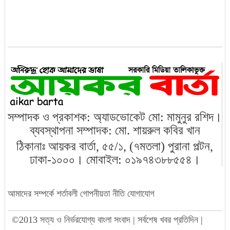
রাজধানীতে গুলি করে ১৭ হাজার ডলার ছিনতা
ত্রয়োদশ জাতীয় সংসদের প্রথম বাজেট
অধিবেশন শুরু
রামিসা ধর্ষণ-হত্যায় সোহেল-স্বপ্নার
মৃত্যুদণ্ড
সম্পাদক ও প্রকাশক: অ্যাডভোকেট মো: মামুনুর রশিদ।
ব্যবস্থাপনা সম্পাদক: মো. শায়রুল কবির খান
ঠিকানাঃ আয়কর বার্তা, ৫৫/১, (৭মতলা) পুরানা পল্টন,
বরিশালে ৬ শতাধিক গাছের চারা রোপণ
ঢাকা-১০০০। মোবাইল: ০১৯৭৪৩৮৮৫৫৪।
ডেঙ্গু প্রতিরোধে মোবাইল কোর্ট পরিচালনা করা
আমাদের সম্পর্কে
শর্তাবলী
গোপনীয়তা নীতি
যোগাযোগ
হবে: স্বাস্থ্য মন্ত্রী
©2013 সত্য ও নির্ভরযোগ্য বাংলা সংবাদ | সর্বশেষ খবর প্রতিদিন |
ইউরোপের বুকে প্রথম বাংলাদেশের জয়