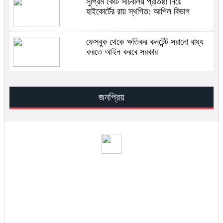
সুপ্রিম কোর্ট সচিবালয় প্রতিষ্ঠা নিয়ে
হাইকোর্টের রায় স্থগিত: আপিল বিভাগ
ফেসবুক থেকে ক্ষতিকর কনটেন্ট সরানো বাধ্য
করতে আইন করবে সরকার
ইসরায়েলের জ্বালানি স্থাপনায় হামলার দাবি
আইআরজিসির
জনপ্রিয়
মেঘনার পানি হবে ঢাকার ভরসা: মির্জা ফখরুল
ই-ভ্যাট রিটার্ন দাখিলের সময়সীমা বাড়িয়েছে
এনবিআর
বিসিবির সভাপতি তামিম ইকবাল