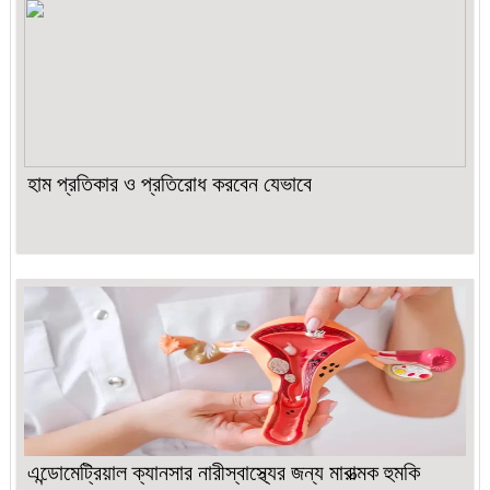
হাম প্রতিকার ও প্রতিরোধ করবেন যেভাবে
এন্ডোমেট্রিয়াল ক্যানসার নারীস্বাস্থ্যের জন্য মারাত্মক হুমকি