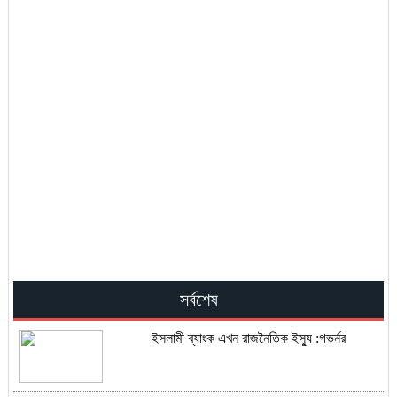
সর্বশেষ
ইসলামী ব্যাংক এখন রাজনৈতিক ইস্যু :গভর্নর