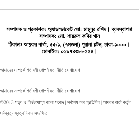
রায় স্থগিত: আপিল বিভাগ
সম্পাদক ও প্রকাশক: অ্যাডভোকেট মো: মামুনুর রশিদ। ব্যবস্থাপনা
সম্পাদক: মো. শায়রুল কবির খান
ফেসবুক থেকে ক্ষতিকর কনটেন্ট সরানো বাধ্য
ঠিকানাঃ আয়কর বার্তা, ৫৫/১, (৭মতলা) পুরানা পল্টন, ঢাকা-১০০০।
করতে আইন করবে সরকার
মোবাইল: ০১৯৭৪৩৮৮৫৫৪।
আমাদের সম্পর্কে
শর্তাবলী
গোপনীয়তা নীতি
যোগাযোগ
ইসরায়েলের জ্বালানি স্থাপনায় হামলার দাবি
আইআরজিসির
আমাদের সম্পর্কে
শর্তাবলী
গোপনীয়তা নীতি
যোগাযোগ
©2013 সত্য ও নির্ভরযোগ্য বাংলা সংবাদ | সর্বশেষ খবর প্রতিদিন | আয়কর বার্তা কর্তৃক
সর্বস্বত্ব স্বত্বাধিকার সংরক্ষিত
মেঘনার পানি হবে ঢাকার ভরসা: মির্জা ফখরুল