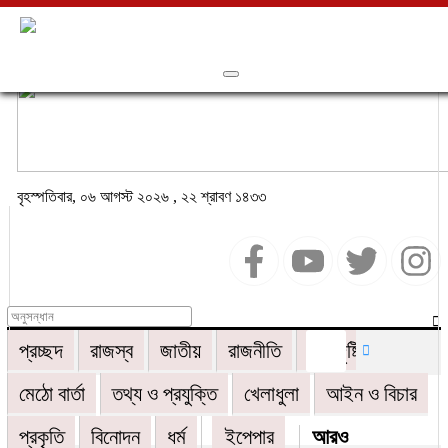
বৃহস্পতিবার, ০৬ আগস্ট ২০২৬ , ২২ শ্রাবণ ১৪৩৩
প্রচ্ছদ
রাজস্ব
জাতীয়
রাজনীতি
বিশ্বদৃষ্টি
মেঠো বার্তা
তথ্য ও প্রযুক্তি
খেলাধুলা
আইন ও বিচার
প্রকৃতি
বিনোদন
ধর্ম
ইপেপার
আরও