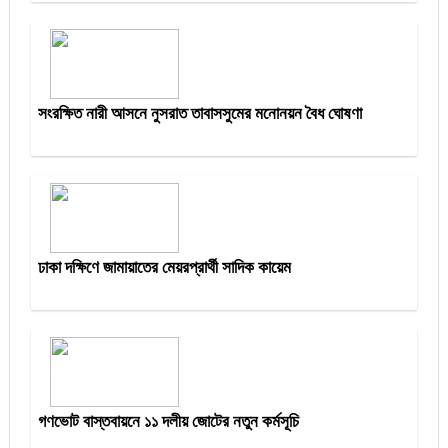
সংরক্ষিত নারী আসনে নুসরাত তাবাসসুমের মনোনয়ন বৈধ ঘোষণা
ঢাকা দক্ষিণে জামায়াতের মেয়রপ্রার্থী সাদিক কায়েম
গণভোট বাস্তবায়নে ১১ দলীয় জোটের নতুন কর্মসূচি