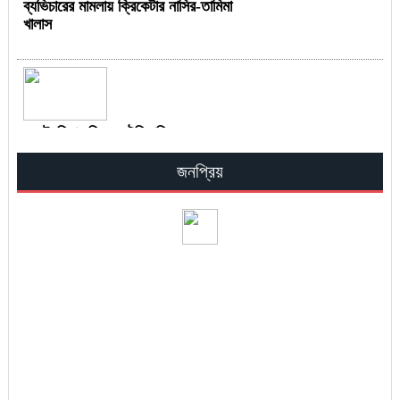
ব্যভিচারের মামলায় ক্রিকেটার নাসির-তামিমা
খালাস
অস্ট্রেলিয়ার বিপক্ষে ঐতিহাসিক জয় পেল
বাংলাদেশ
জনপ্রিয়
অনার্সে বাংলা, ইতিহাস ও দর্শন কোর্স বাতিলের
খবর ‘ভিত্তিহীন’
সুপ্রিম কোর্ট সচিবালয় প্রতিষ্ঠা নিয়ে হাইকোর্টের